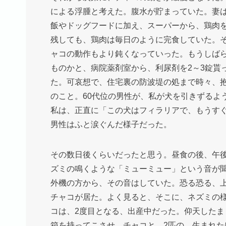
による浮腫と考えた。腹水が貯まっていた。妻
飯やドッグフードに加え、スーパーから、鶏肉
残しても、鶏肉は毎日のように完食していた。
ャコの動作もより鈍くなっていった。もうしば
ものかと、病院薬剤室から、利尿剤を2～3錠貰
た。可哀想で、住宅裏の防波堤の処まで時々、
のこと。60代位の男性が、私が犬を引きずるよ
私は、正直に「この犬はフィラリアで、もうす
男性はふと涙ぐんだ様子だった。
その数日後くらいだったと思う。昼食の後、午
ズミの鳴くような「ミューミュー」という音が
外機の方から、その音はしていた。恐る恐る、
チャコが居た。よく見ると、そこに、ネズミの
コは、2度目となる、出産中だった。仰天した
箱を持ってこさせ、チャコと、2匹の、生まれ