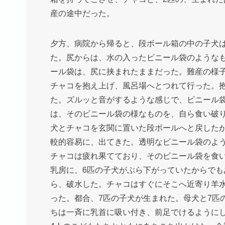
産の途中だった。
夕方、病院から帰ると、段ボール箱の中の子犬
た。尻からは、水の入ったビニール袋のような
ール袋は、尻に挟まれたままだった。難産の様
チャコを抱え上げ、風呂場へとつれて行った。
た。ズルッと音がするような感じで、ビニール
は、そのビニール袋の様なものを、自ら食い破
犬とチャコを玄関に置いた段ボールへと戻した
較的容易に、出てきた。透明なビニール袋のよ
チャコは疲れ果てており、そのビニール袋を食
乳房に、6匹の子犬がぶら下がっていたからで
ら、破水した。チャコはすぐにそこへ近寄り羊
った。都合、7匹の子犬が生まれた。母犬と7匹
ちは一斉に乳首に吸い付き、前足でけるように