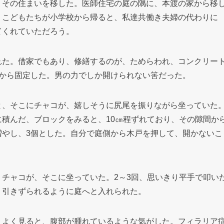
、その住まいを移した。医師住宅の庭の隅に、本渡の家から移
。こどもたちが小学校から帰ると、私達共働き夫婦の代わりに
てくれていただろう。
れた。借家でもあり、修繕するのが、ためらわれ、コンクリー
側から固定した。男の力でしか開けられない筈だった。
と、そこにチャコが、嬉しそうに尻尾を振りながら坐っていた
積んだ、ブロックをみると、10㎝程ずれており、その隙間か
増やし、3個とした。自分で庭側から木戸を押して、開かないこ
チャコが、そこに坐っていた。2～3回、思いきり平手で叩い
、引きずられるように庭へと入れられた。
。よく見ると、腹部が腫れているような気がした。フィラリア