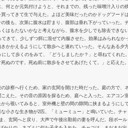
は、何とか元気付けようと、それまでの、残った味噌汁入りの
を買ってきて生で与えた。よほど美味だったのかドッグフード
その後も、次第に腹水は貯まり、腹部は垂れ下がっていった。
らくはもたないかなと考えながら、腹水を少しでも除去できな
ってきて、少しずつ餌に混ぜて内服させた。効果はみられなか
抱きかかえるようにして散歩へと連れていった。そんなある夕
うにして歩くのをみて、「どうしましたか？」と尋ねてくれた
ぐ死ぬのです。死ぬ前に散歩をさせてあげたくて。」と応えた
後の診察へ行くため、家の玄関を開けた時だった。庭の方で、
聞こえた。その音の原因を探るため、庭へと入った。エアコン
上から覗いてみると、室外機と壁の間の隙間に挟まるようにし
様な小さな生き物が2匹、「ミューミュー」と鳴いていた。チャ
まま、玄関へと戻り、大声で午後出勤前の妻を呼んだ。段ボール
たばかりの、ネズミに似た子犬を入れた。チャコは、まだまだ出