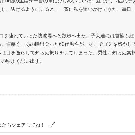
計14個の生命が一台の車にひしめいていた。庭では、7匹の子
えし、逃げるように走ると、一斉に私を追いかけてきた。毎日
ャコを連れていった防波堤へと散歩へ出た。子犬達には首輪も紐
。運悪く、あの時出会った60代男性が、そこでゴミを燃やし
私は目を逸らして知らぬ振りをしてしまった。男性も知らぬ素
この頃よく思い出す。
ったらシェアしてね！