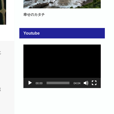
幸せのカタチ
Youtube
動
じ
画
プ
、
レ
ー
ヤ
ー
00:00
04:04
歳