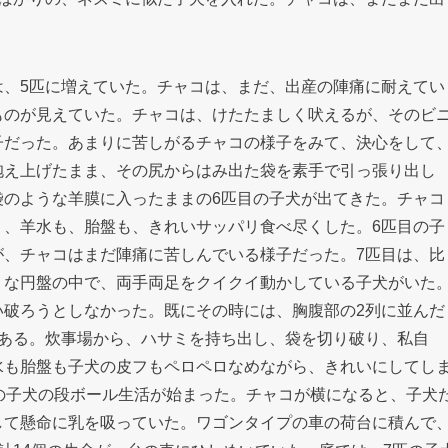
は、5匹に増えていた。チャコは、まだ、出産の陣痛に耐えてい
ものが見えていた。チャコは、けたたましく吠えるが、そのビ
子だった。あまりに苦しがるチャコの様子をみて、決心をして
抱え上げたまま、その尻からはみ出た袋を素手で引っ張り出し
袋のような羊膜に入ったままの6匹目の子犬が出てきた。チャコ
り、羊水も、胎盤も、きれいサッパリ食べ尽くした。6匹目の子
が、チャコはまだ陣痛に苦しんでいる様子だった。7匹目は、比
うな円盤の中で、両手両足をクイクイ動かしている子犬がいた
い破ろうとしなかった。既にその時には、胸腹部の2列に並んだ
もある。炊事場から、ハサミを持ち出し、袋を切り破り、私自
水も胎盤も子犬の皮フもペロペロなめながら、きれいにしてし
の子犬の段ボール生活が始まった。チャコが横になると、子犬
して懸命に乳を吸っていた。ワゴンタイプの車の荷台に積んで