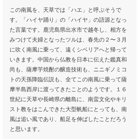
この南風を、天草では「ハエ」と呼ぶそうで
す。「ハイヤ踊り」の「ハイヤ」の語源となっ
た言葉です。鹿児島県出水市で越冬し、相方を
みつけて夫婦となったツルは、春先の２〜３月
に吹く南風に乗って、遠くシベリアへと帰って
いきます。中国から仏教を日本に伝えた鑑真和
尚も、薩摩芋焼酎の醸造技術も、ニニギノミコ
トの天孫降臨伝説も、全てこの南風に乗って薩
摩半島西岸に渡ってきたことのようです。１６
世紀に天草や長崎県の離島に、南蛮文化やキリ
スト教をはこんできた大型帆船にとっても、南
風は追い風であり、船足を伸ばしたことだろう
と思います。