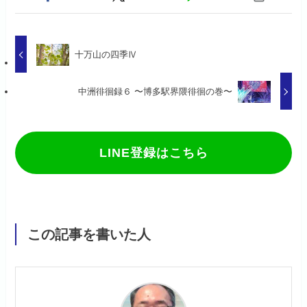
十万山の四季Ⅳ
中洲徘徊録６ 〜博多駅界隈徘徊の巻〜
LINE登録はこちら
この記事を書いた人