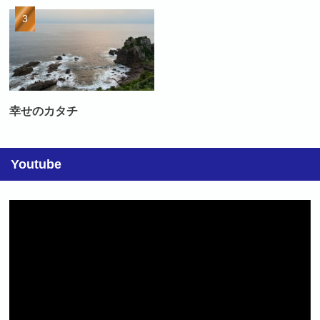
幸せのカタチ
Youtube
動
画
プ
レ
ー
ヤ
ー