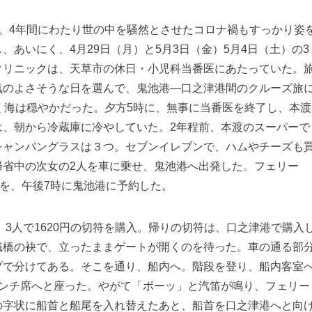
。4年間にわたり世の中を騒然とさせたコロナ禍もすっかり姿
あいにく、4月29日（月）と5月3日（金）5月4日（土）の3
クリニックは、天草市の休日・小児科当番医にあたっていた。
気のよさそうな日を選んで、鬼池港―口之津港間のクルーズ旅
く海は穏やかだった。夕方5時に、無事に当番医を終了し、本渡
は、朝から冷蔵庫に冷やしていた。2年程前、本渡のスーパーで
シャンパングラスは３つ。セブンイレブンで、ハムやチーズも
帰省中の次女の2人を車に乗せ、鬼池港へ出発した。フェリー
行を、午後7時に鬼池港に予約した。
3人で1620円の切符を購入。帰りの切符は、口之津港で購入
桟橋の袂で、立ったままゲートが開くのを待った。車の通る部
プで分けてある。そこを通り、船内へ。階段を登り、船内客室
ベンチ席へと座った。やがて「ボーッ」と汽笛が鳴り、フェリー
の字状に船首と船尾を入れ替えたあと、船首を口之津港へと向