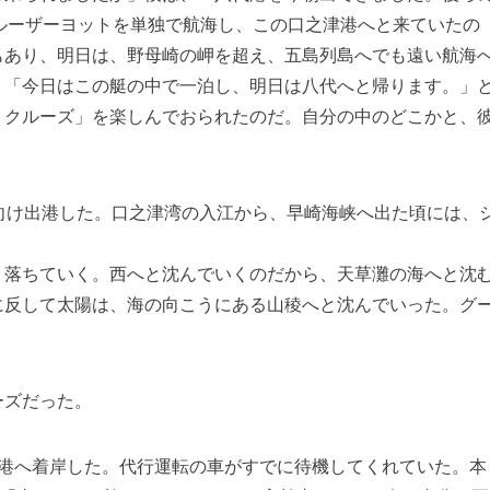
型クルーザーヨットを単独で航海し、この口之津港へと来ていたの
もあり、明日は、野母崎の岬を超え、五島列島へでも遠い航海
、「今日はこの艇の中で一泊し、明日は八代へと帰ります。」
・クルーズ」を楽しんでおられたのだ。自分の中のどこかと、
向け出港した。口之津湾の入江から、早崎海峡へ出た頃には、
落ちていく。西へと沈んでいくのだから、天草灘の海へと沈
に反して太陽は、海の向こうにある山稜へと沈んでいった。グ
ーズだった。
港へ着岸した。代行運転の車がすでに待機してくれていた。本