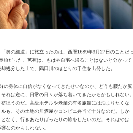
奥の細道」に旅立ったのは、西暦1689年3月27日のことだ
たる長旅だった。芭蕉は、もはや自宅へ帰ることはないと分かって
売却処分した上で、隅田川のほとりの千住を出発した。
分の身体に自信がなくなってきたせいなのか、どうも腰だか尻
。それは逆に、日常の日々が落ち着いてきたからかもしれない
を彷徨うのだ。高級ホテルや老舗の有名旅館には泊まりたくな
ールも、その土地の居酒屋かコンビニ弁当で十分なのだ。しか
ことなく、行きあたりばったりの旅をしたいのだ。それはやは
影響なのかもしれない。