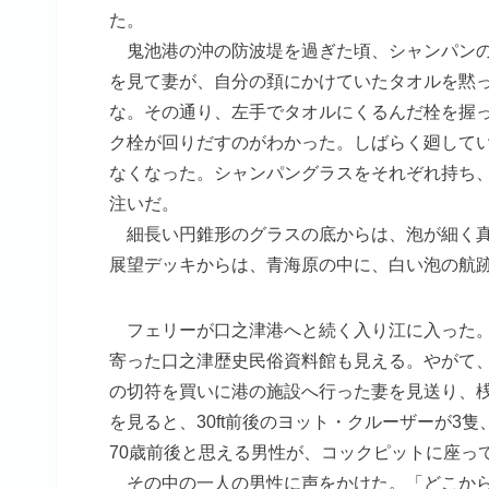
た。
鬼池港の沖の防波堤を過ぎた頃、シャンパンの
を見て妻が、自分の頚にかけていたタオルを黙
な。その通り、左手でタオルにくるんだ栓を握
ク栓が回りだすのがわかった。しばらく廻して
なくなった。シャンパングラスをそれぞれ持ち
注いだ。
細長い円錐形のグラスの底からは、泡が細く真
展望デッキからは、青海原の中に、白い泡の航
フェリーが口之津港へと続く入り江に入った。
寄った口之津歴史民俗資料館も見える。やがて
の切符を買いに港の施設へ行った妻を見送り、
を見ると、30ft前後のヨット・クルーザーが
70歳前後と思える男性が、コックピットに座っ
その中の一人の男性に声をかけた。「どこから