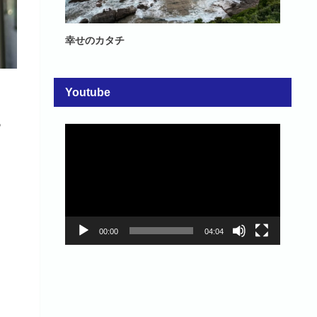
幸せのカタチ
Youtube
っ
動
画
プ
レ
ー
ヤ
ー
。
00:00
04:04