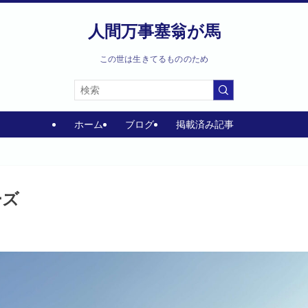
人間万事塞翁が馬
この世は生きてるもののため
ホーム
ブログ
掲載済み記事
ーズ