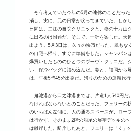
そう考えていた今年の5月の連休のことだった
消し、実に、元の日常が戻ってきていた。しかし、
日間は、二江の自院クリニックと、妻の十万山
に出るのは困難だ。そこで、一計を案じた。天
出よう。5月3日は、久々の快晴だった。風もな
の自宅へ帰り、すぐに準備をした。シャンパン
爆買いしたもののひとつのヴーヴ・クリコだ。
い、保冷バッグに詰め込んだ。妻と、福岡から
は、午後5時45分出発だ。帰りのための運転代
鬼池港から口之津港までは、片道1人540円だ。
なければならないとのことだった。フェリーの
のいちばん左側に、人の通るスペースが、ロー
は行かず、そのまま2階の船尾の展望デッキの
は離岸した。離岸したあと、フェリーは「く」