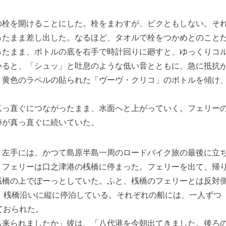
栓を開けることにした。栓をまわすが、ビクともしない。そ
ったまま差し出した。なるほど、タオルで栓をつかめとのこと
ったまま、ボトルの底を右手で時計回りに廻すと、ゆっくりコ
いると、「シュッ」と吐息のような低い音とともに、急に抵抗
、黄色のラベルの貼られた「ヴーヴ・クリコ」のボトルを傾け
っ直ぐにつながったまま、水面へと上がっていく。フェリー
跡が真っ直ぐに続いていた。
左手には、かつて島原半島一周のロードバイク旅の最後に立
、フェリーは口之津港の桟橋に停まった。フェリーを出て、帰
桟橋の上でぼーっとしていた。ふと、桟橋のフェリーとは反対
3隻、桟橋沿いに縦に停泊している。それぞれの船には、一人ずつ
ておられた。
来られましたか」彼は、「八代港を今朝出てきました。後ろ