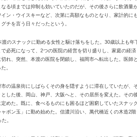
となる頃までは抑制も効いていたのだが、その後さらに飲酒量
ワイン・ウイスキーなど、次第に高額なものとなり、家計的に
、グチを言う日々だったという。
本渡のスナックに勤める女性と駆け落ちをした。30歳以上も年
まで必死になって、2つの医院の経営を切り盛りし、家庭の経済
に切れ、突然、本渡の医院を閉鎖し、福岡市へ転出した。医師
った。
府市の温泉街にしばらくその身を隠すように滞在していたが、
々とした後、岡山、神戸、大阪へと、その居所を変えた。その
に定めた。既に、食べるものにも困るほど困窮していたスナッ
シャボン玉」に勤め始めた。信濃川沿い、萬代橋近くの木造2階
った。