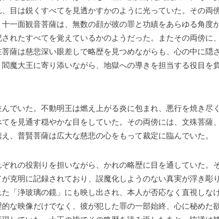
れ、目は鋭くすべてを見透かすかのように光っていた。その両
。十一面観音菩薩は、無数の顔が彼の罪と功績をあらゆる角度
記されたすべてを覚えているかのようだった。またその両傍に
在菩薩は慈悲深い眼差しで略歴を見つめながらも、心の中に隠
、閻魔大王に寄り添いながら、地獄への導きを担当する役目を
並んでいた。不動明王は燃え上がる炎に包まれ、悪行を焼き尽
べてを見通す穏やかな目をしていた。その両傍には、文殊菩薩
携え、普賢菩薩は広大な慈悲の心をもって裁定に臨んでいた。
れぞれの役割りを担いながら、かれの略歴に目を通していた。
てが克明に記録されており、誤魔化しようのない真実が浮き彫
れた「浄玻璃の鏡」にも映し出され、本人が否応なく直視しな
理的な映像だけでなく、彼が犯した罪の一部始終、心に秘めた