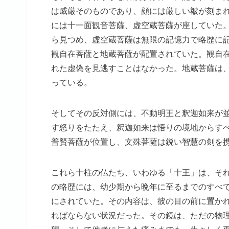
は威厳そのものであり、顔には厳しい皺が刻ま
には十一面観音菩薩、虚空蔵菩薩が座していた
ら見つめ、虚空蔵菩薩は無限の記憶力で略歴に
観自在菩薩と地蔵菩薩が配置されていた。観自
れた虚偽を見逃すことはなかった。地蔵菩薩は
っている。
そしてその反対側には、不動明王と釈迦如来が
す怒りをたたえ、釈迦如来は悟りの境地からす
普賢菩薩が位置し、文殊菩薩は鋭い智慧の剣を
これら十柱の仏たち、いわゆる「十王」は、そ
の略歴には、幼少期から晩年に至るまでのすべ
にされていた。その内容は、彼の目の前に置か
ればならない状況だった。その鏡は、ただの物