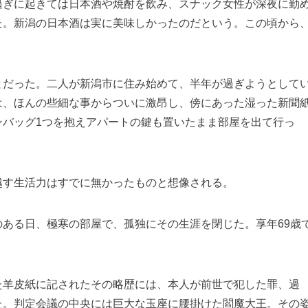
過ぎに起きては日本酒や焼酎を飲み、スナック女性が深夜に勤
た。新潟の日本酒は実に美味しかったのだという。この頃から
とだった。二人が新潟市に住み始めて、半年が過ぎようとして
は、ほんの些細な事からついに激昂し、傍にあった湿った新聞
ンバッグ1つを抱えアパートの鍵も置いたまま部屋を出て行っ
越す生活力はすでに無かったものと想像される。
ある日、極寒の部屋で、孤独にその生涯を閉じた。享年69歳
た羊皮紙に記されたその略歴には、本人が前世で犯した罪、過
た。判定会議の中央には巨大な玉座に腰掛けた閻魔大王。その