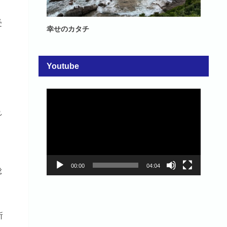
受
幸せのカタチ
Youtube
動
画
れ
プ
レ
ー
ヤ
、
ー
00:00
04:04
総
所