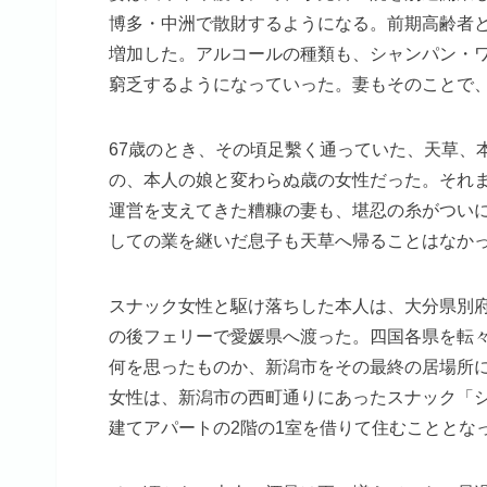
博多・中洲で散財するようになる。前期高齢者
増加した。アルコールの種類も、シャンパン・
窮乏するようになっていった。妻もそのことで
67歳のとき、その頃足繫く通っていた、天草、
の、本人の娘と変わらぬ歳の女性だった。それ
運営を支えてきた糟糠の妻も、堪忍の糸がつい
しての業を継いだ息子も天草へ帰ることはなか
スナック女性と駆け落ちした本人は、大分県別
の後フェリーで愛媛県へ渡った。四国各県を転
何を思ったものか、新潟市をその最終の居場所
女性は、新潟市の西町通りにあったスナック「
建てアパートの2階の1室を借りて住むこととな