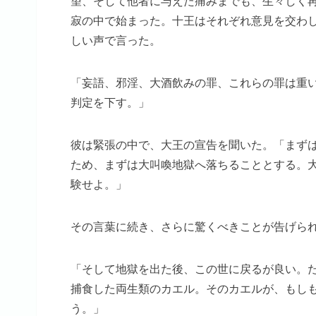
望、そして他者に与えた痛みまでも、生々しく
寂の中で始まった。十王はそれぞれ意見を交わ
しい声で言った。
「妄語、邪淫、大酒飲みの罪、これらの罪は重
判定を下す。」
彼は緊張の中で、大王の宣告を聞いた。「まず
ため、まずは大叫喚地獄へ落ちることとする。
験せよ。」
その言葉に続き、さらに驚くべきことが告げら
「そして地獄を出た後、この世に戻るが良い。
捕食した両生類のカエル。そのカエルが、もし
う。」