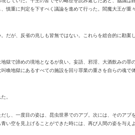
再現していた。十王の皆でその略歴を読み返したあと、協議は
し、慎重に判定を下すべく議論を進めて行った。閻魔大王が重
い。だが、反省の兆しも皆無ではない。これらを総合的に勘案
は地獄で諦めの境地となるが良い。妄語、邪淫、大酒飲みの罪
大叫喚地獄にあるすべての施設を回り罪業の重さを自らの魂で
れた。
ただし、一度目の姿は、昆虫世界でのアブ。次には、そのアブ
も青い空を見上げることができた時には、再び人間の姿を与え