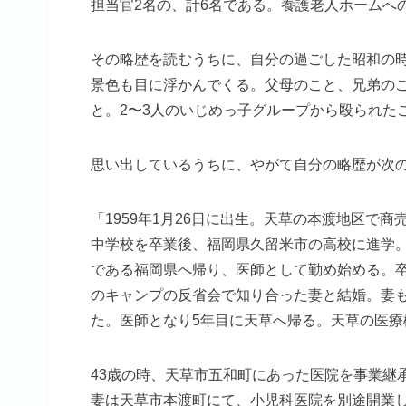
担当官2名の、計6名である。養護老人ホームへ
その略歴を読むうちに、自分の過ごした昭和の
景色も目に浮かんでくる。父母のこと、兄弟の
と。2〜3人のいじめっ子グループから殴られた
思い出しているうちに、やがて自分の略歴が次
「1959年1月26日に出生。天草の本渡地区で
中学校を卒業後、福岡県久留米市の高校に進学
である福岡県へ帰り、医師として勤め始める。
のキャンプの反省会で知り合った妻と結婚。妻
た。医師となり5年目に天草へ帰る。天草の医
43歳の時、天草市五和町にあった医院を事業継
妻は天草市本渡町にて、小児科医院を別途開業