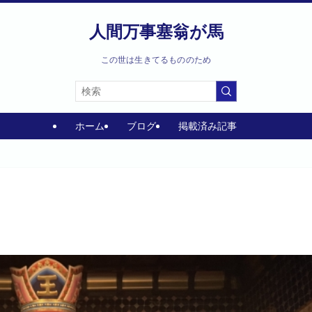
人間万事塞翁が馬
この世は生きてるもののため
ホーム
ブログ
掲載済み記事