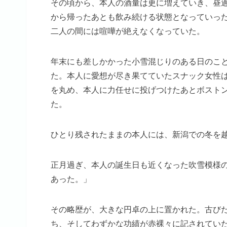
その頃から、本人の酒量は更に増えていき、昼
から帰ったあとも飲み続ける状態となっていっ
二人の間には喧嘩が絶えなくなっていた。
年末にも差しかかった小雪混じりのある日のこ
た。本人に愛想が尽き果てていたスナック女性
を丸め、本人に力任せに投げつけたあとボスト
た。
ひとり残されたままの本人には、新潟での冬を
正月過ぎ、本人の誕生日も近くなった吹雪模様の
あった。」
その略歴が、大きな円卓の上に置かれた。古び
ち、そしてわずかな功績が赤裸々に記されてい