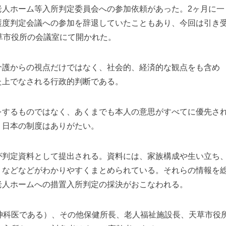
老人ホーム等入所判定委員会への参加依頼があった。2ヶ月に一
護度判定会議への参加を辞退していたこともあり、今回は引き
草市役所の会議室にて開かれた。
介護からの視点だけではなく、社会的、経済的な観点をも含め
た上でなされる行政的判断である。
をするものではなく、あくまでも本人の意思がすべてに優先さ
。日本の制度はありがたい。
が判定資料として提出される。資料には、家族構成や生い立ち
、などなどがわかりやすくまとめられている。それらの情報を
老人ホームへの措置入所判定の採決がおこなわれる。
神科医である）、その他保健所長、老人福祉施設長、天草市役