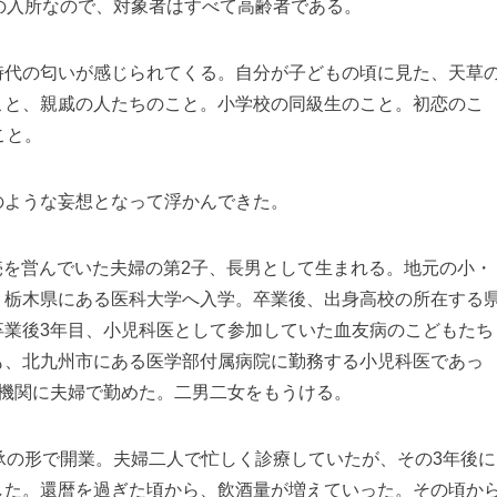
の入所なので、対象者はすべて高齢者である。
時代の匂いが感じられてくる。自分が子どもの頃に見た、天草
こと、親戚の人たちのこと。小学校の同級生のこと。初恋のこ
こと。
のような妄想となって浮かんできた。
商売を営んでいた夫婦の第2子、長男として生まれる。地元の小・
。栃木県にある医科大学へ入学。卒業後、出身高校の所在する
卒業後3年目、小児科医として参加していた血友病のこどもたち
も、北九州市にある医学部付属病院に勤務する小児科医であっ
療機関に夫婦で勤めた。二男二女をもうける。
承の形で開業。夫婦二人で忙しく診療していたが、その3年後に
した。還暦を過ぎた頃から、飲酒量が増えていった。その頃か